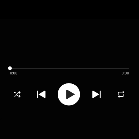
0:00
0:00