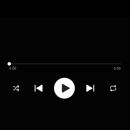
0:00
0:00