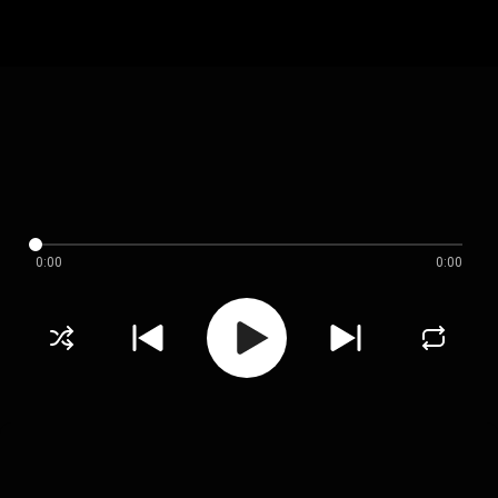
0:00
0:00