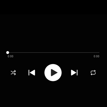
0:00
0:00