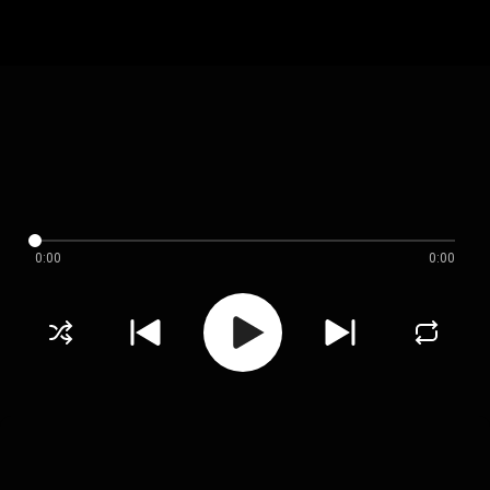
0:00
0:00