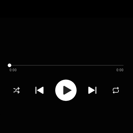
0:00
0:00