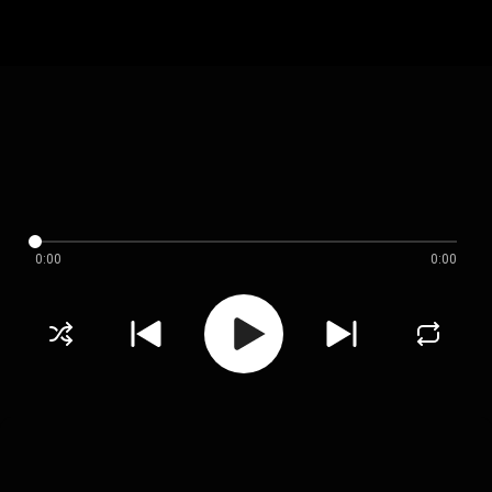
0:00
0:00