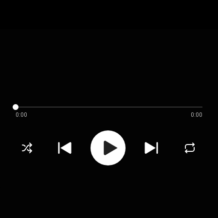
0:00
0:00