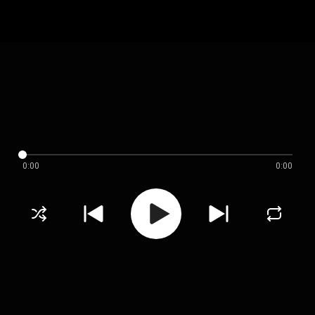
0:00
0:00