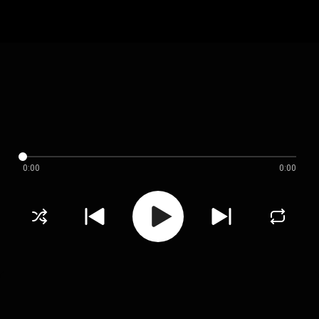
0:00
0:00