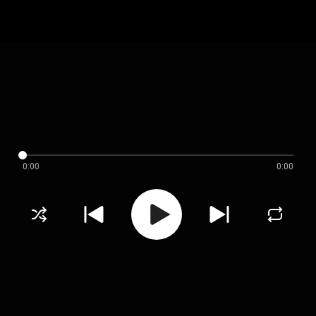
0:00
0:00