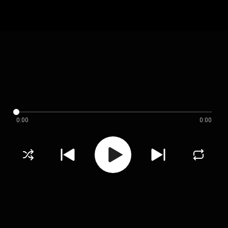
0:00
0:00