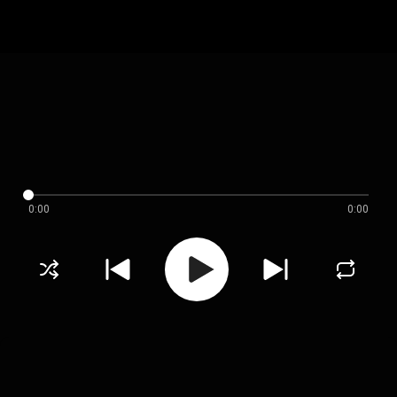
0:00
0:00