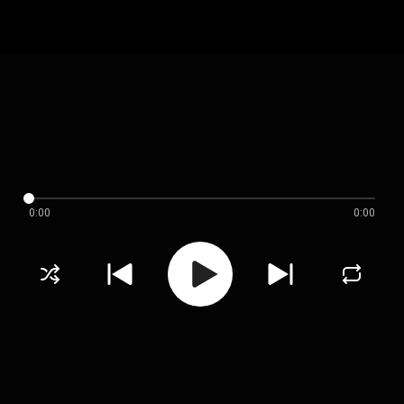
0:00
0:00