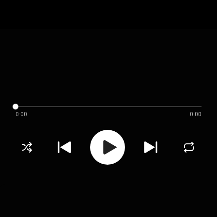
0:00
0:00