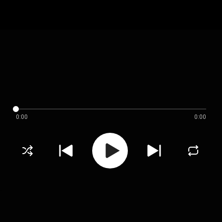
0:00
0:00