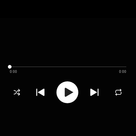
0:00
0:00