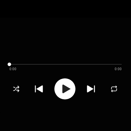
0:00
0:00