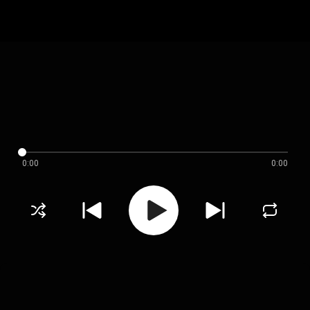
0:00
0:00