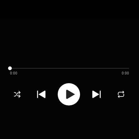
0:00
0:00