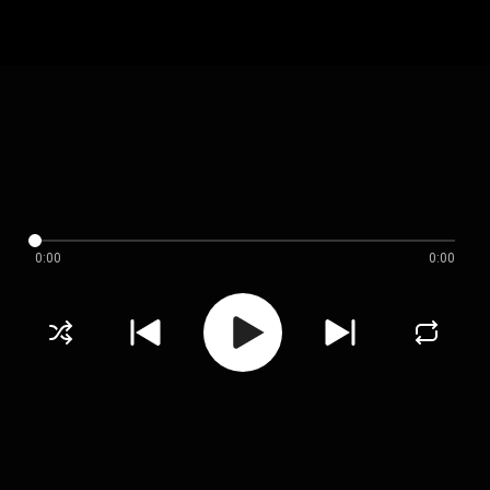
0:00
0:00