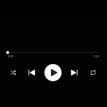
0:00
0:00