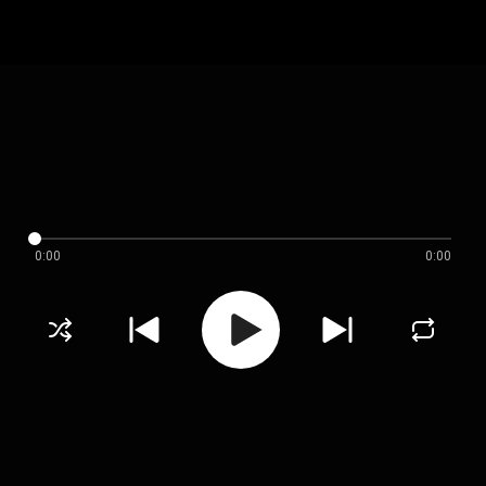
0:00
0:00