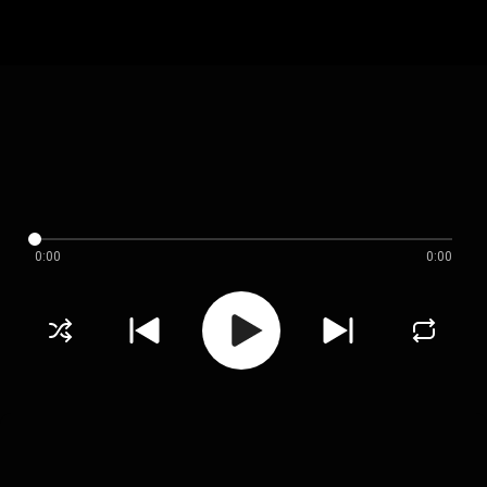
0:00
0:00