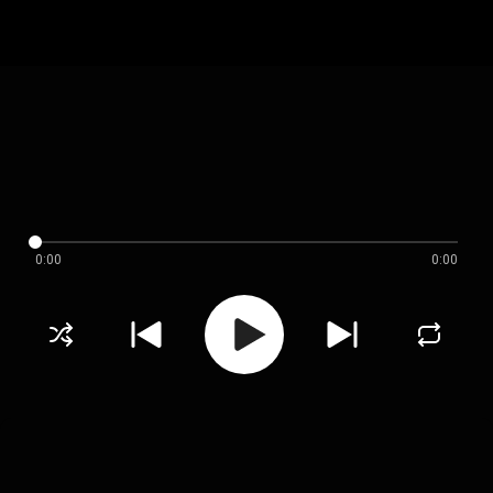
0:00
0:00