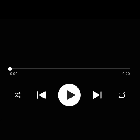
0:00
0:00