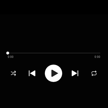
0:00
0:00