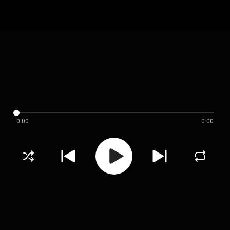
0:00
0:00