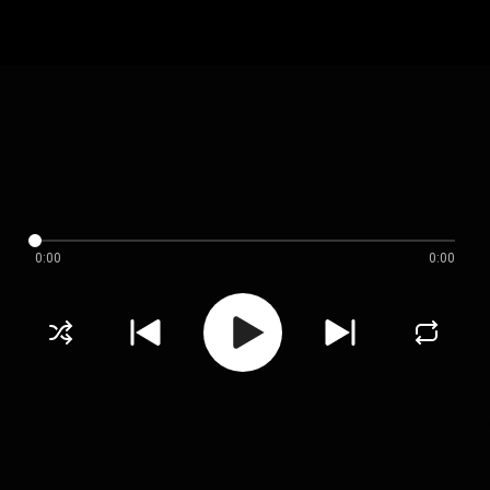
0:00
0:00