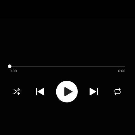
0:00
0:00