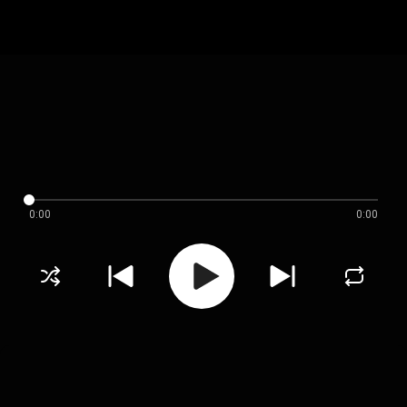
0:00
0:00