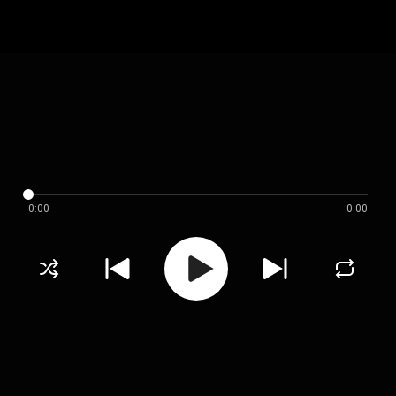
0:00
0:00