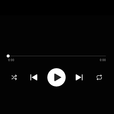
0:00
0:00