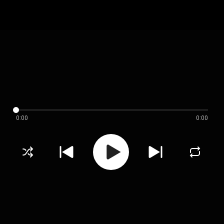
0:00
0:00