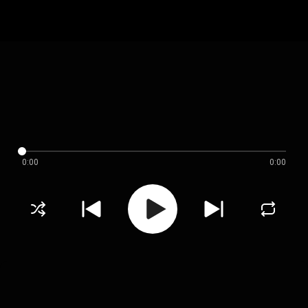
0:00
0:00