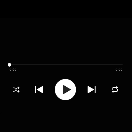
0:00
0:00