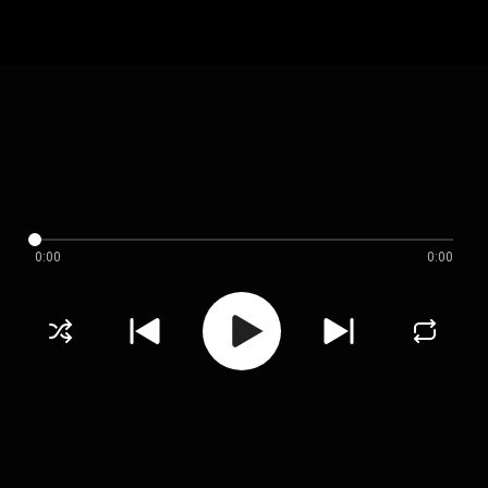
0:00
0:00