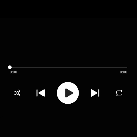
0:00
0:00