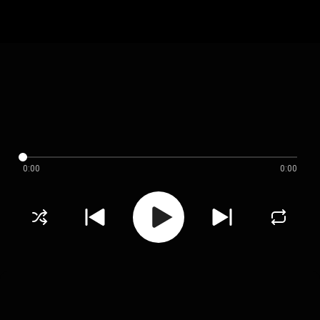
0:00
0:00