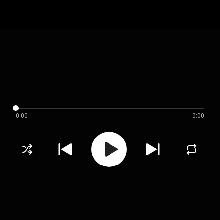
0:00
0:00