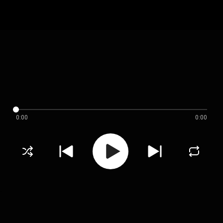
0:00
0:00