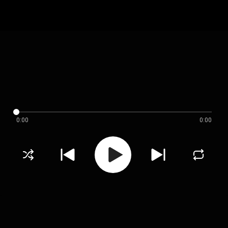
0:00
0:00