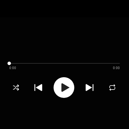
0:00
0:00