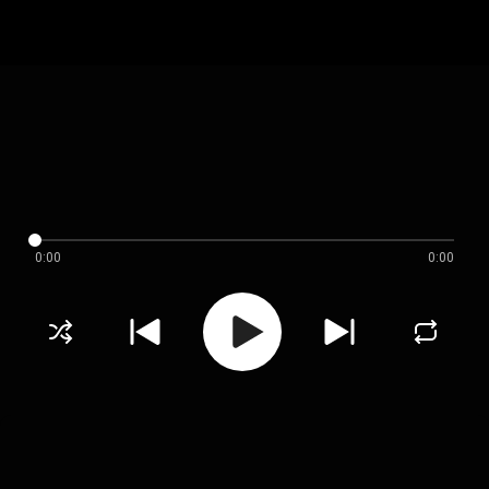
0:00
0:00