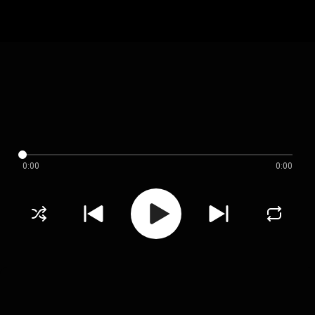
0:00
0:00