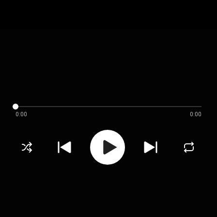
0:00
0:00