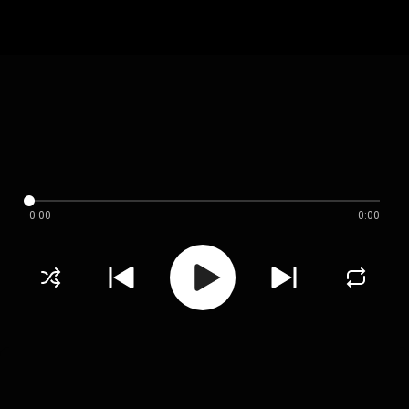
0:00
0:00