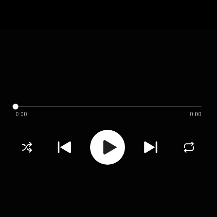
0:00
0:00