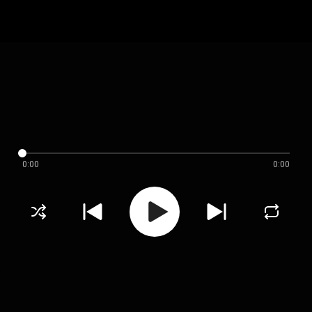
0:00
0:00