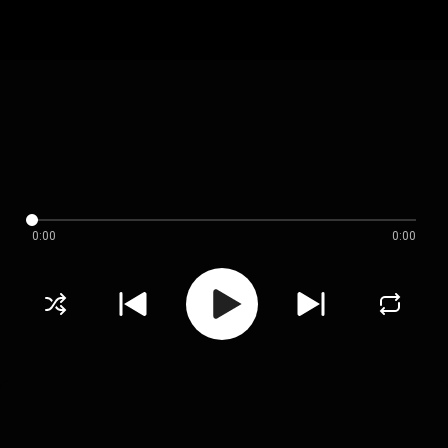
0:00
0:00